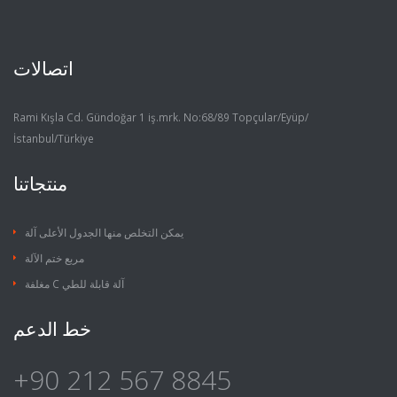
اتصالات
Rami Kışla Cd. Gündoğar 1 iş.mrk. No:68/89 Topçular/Eyüp/
İstanbul/Türkiye
منتجاتنا
يمكن التخلص منها الجدول الأعلى آلة
مربع ختم الآلة
مغلفة C آلة قابلة للطي
خط الدعم
+90 212 567 8845