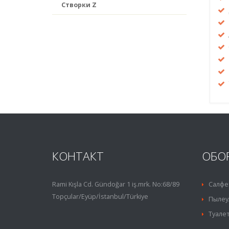
Створки Z
КОНТАКТ
ОБО
Rami Kışla Cd. Gündoğar 1 iş.mrk. No:68/89
Салфе
Topçular/Eyüp/İstanbul/Türkiye
Пылеу
Туалет