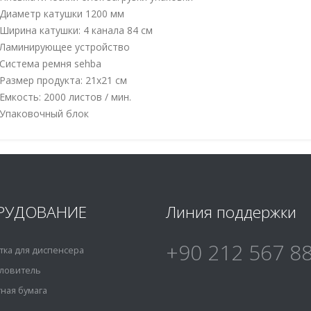
Диаметр катушки 1200 мм
Ширина катушки: 4 канала 84 см
Ламинирующее устройство
Система ремня sehba
Размер продукта: 21x21 см
Емкость: 2000 листов / мин.
Упаковочный блок
РУДОВАНИЕ
Линия поддержки
+90 212 567 8
тка для диспенсера
ловитель
ная бумага