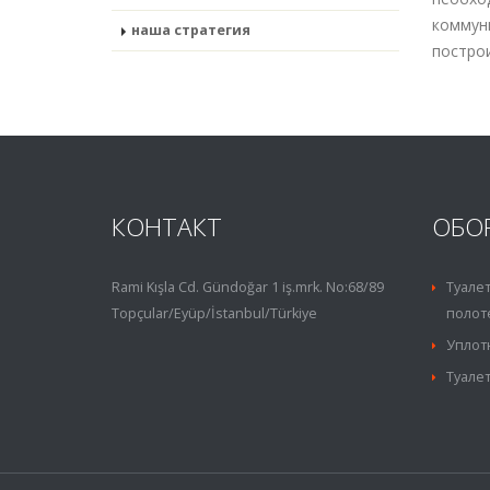
коммун
наша стратегия
построи
КОНТАКТ
ОБО
Rami Kışla Cd. Gündoğar 1 iş.mrk. No:68/89
Туалет
Topçular/Eyüp/İstanbul/Türkiye
полот
Уплот
Туалет