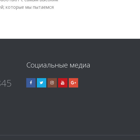
ей; которые мы пытаемся
Социальные медиа
845