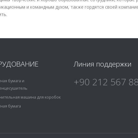
икационным и командным духом, также гордятся своей компани
ть.
РУДОВАНИЕ
Линия поддержки
+90 212 567 8
ная бумага и
енцесушитель
нительная машина для коробок
ная бумага