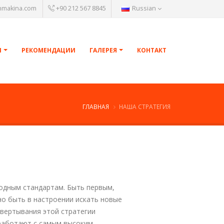
nmakina.com
+90 212 567 8845
Russian
И
РЕКОМЕНДАЦИИ
ГАЛЕРЕЯ
КОНТАКТ
ГЛАВНАЯ
НАША СТРАТЕГИЯ
одным стандартам. Быть первым,
но быть в настроении искать новые
звертывания этой стратегии
работают с самым высоким